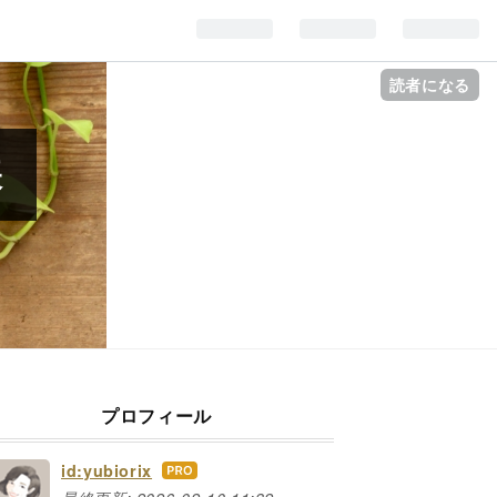
読者になる
帳
プロフィール
id:yubiorix
はて
なブ