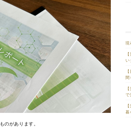
現
【
い
【
間
【
で
【
暮
ものがあります。