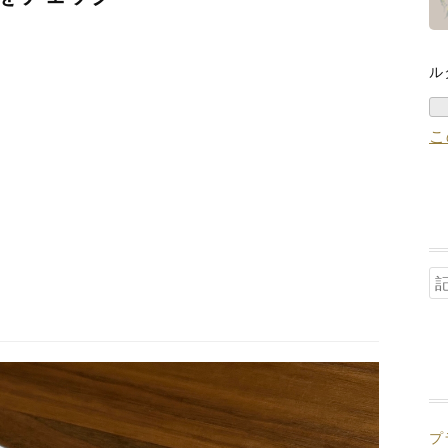
ル
こ
プ