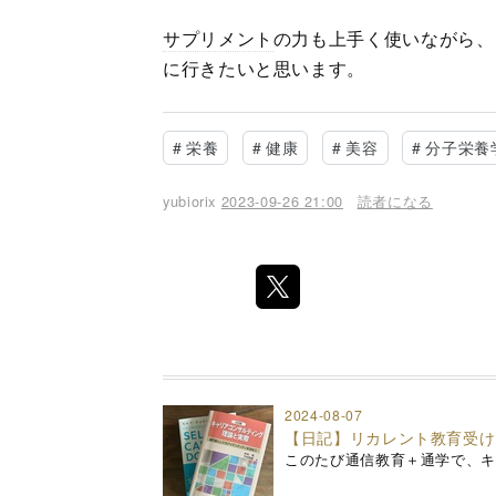
サプリメント
の力も上手く使いながら、
に行きたいと思います。
#
栄養
#
健康
#
美容
#
分子栄養
yubiorix
2023-09-26 21:00
読者になる
2024-08-07
【日記】リカレント教育受け
このたび通信教育＋通学で、