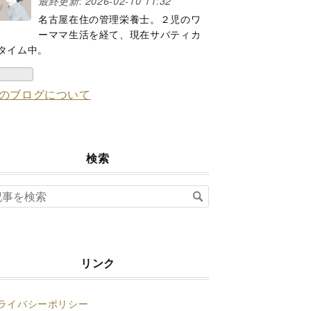
最終更新:
2026-02-10 11:32
ログ
名古屋在住の管理栄養士。２児のワ
Pro
ーママ生活を経て、現在サバティカ
タイム中。
のブログについて
検索
リンク
ライバシーポリシー