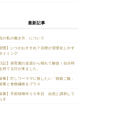
最新記事
在の私の働き方、について
習慣】いつがおすすめ？目標が習慣化しやす
タイミング
日記】保育園の送迎から晴れて解放！自分時
を持てる日が来ました。
栄養】忙しワーママに推したい「雑穀ご飯」
栄養と食物繊維をプラス
栄養】手前味噌作り５年目 自然と調和して
らす